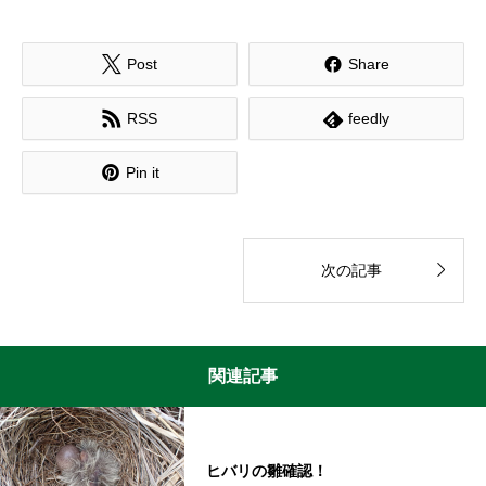


Post
Share


RSS
feedly

Pin it

次の記事
関連記事
ヒバリの雛確認！